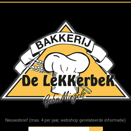
Nieuwsbrief (max. 4 per jaar, webshop gerelateerde informatie)