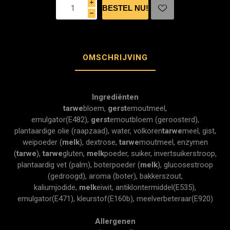
i
h
OMSCHRIJVING
Ingrediënten
tarwe
bloem,
gerst
emoutmeel,
emulgator(E482),
gerst
emoutbloem (geroosterd),
plantaardige olie (raapzaad), water, volkoren
tarwe
meel, gist,
weipoeder (
melk
), dextrose,
tarwe
moutmeel, enzymen
(
tarwe
),
tarwe
gluten,
melk
poeder, suiker, invertsuikerstroop,
plantaardig vet (palm), boterpoeder (
melk
), glucosestroop
(gedroogd), aroma (boter), bakkerszout,
kaliumjodide,
melk
eiwit, antiklontermiddel(E535),
emulgator(E471), kleurstof(E160b), meelverbeteraar(E920)
Allergenen