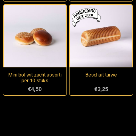
Mini bol wit zacht assorti
Beschuit tarwe
per 10 stuks
€4,50
€3,25