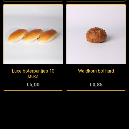
Luxe boterpuntjes 10
Waldkorn bol hard
stuks
€5,00
€0,85