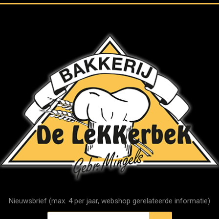
Nieuwsbrief (max. 4 per jaar, webshop gerelateerde informatie)