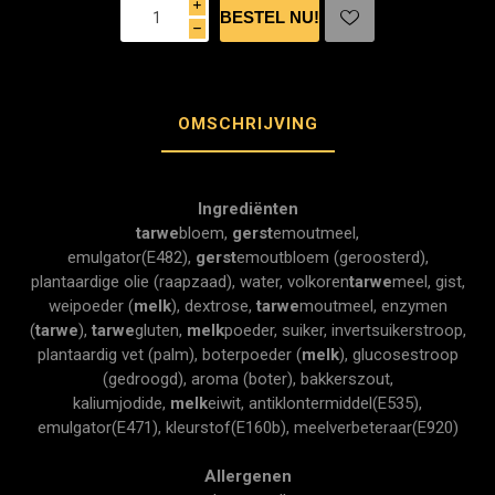
i
h
OMSCHRIJVING
Ingrediënten
tarwe
bloem,
gerst
emoutmeel,
emulgator(E482),
gerst
emoutbloem (geroosterd),
plantaardige olie (raapzaad), water, volkoren
tarwe
meel, gist,
weipoeder (
melk
), dextrose,
tarwe
moutmeel, enzymen
(
tarwe
),
tarwe
gluten,
melk
poeder, suiker, invertsuikerstroop,
plantaardig vet (palm), boterpoeder (
melk
), glucosestroop
(gedroogd), aroma (boter), bakkerszout,
kaliumjodide,
melk
eiwit, antiklontermiddel(E535),
emulgator(E471), kleurstof(E160b), meelverbeteraar(E920)
Allergenen