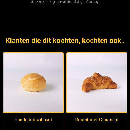
Suikers 1.7 g., Eiwitten 3.3 g., Zout g.
Klanten die dit kochten, kochten ook..
Ronde bol wit hard
Roomboter Croissant