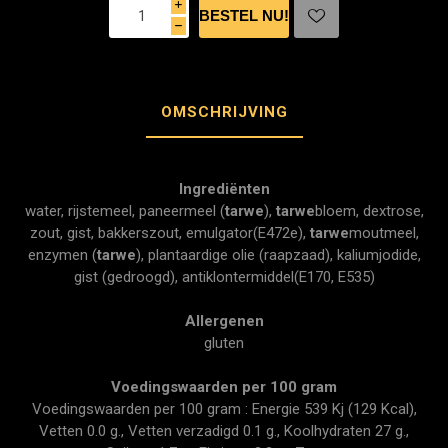
i
h
OMSCHRIJVING
Ingrediënten
water, rijstemeel, paneermeel (
tarwe
),
tarwe
bloem, dextrose,
zout, gist, bakkerszout, emulgator(E472e),
tarwe
moutmeel,
enzymen (
tarwe
), plantaardige olie (raapzaad), kaliumjodide,
gist (gedroogd), antiklontermiddel(E170, E535)
Allergenen
gluten
Voedingswaarden per 100 gram
Voedingswaarden per 100 gram : Energie 539 Kj (129 Kcal),
Vetten 0.0 g., Vetten verzadigd 0.1 g., Koolhydraten 27 g.,