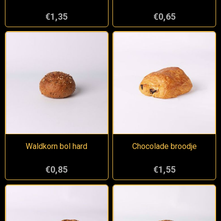
€1,35
€0,65
Waldkorn bol hard
Chocolade broodje
€0,85
€1,55