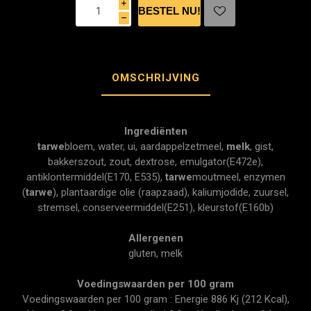
i
h
OMSCHRIJVING
Ingrediënten
tarwe
bloem, water, ui, aardappelzetmeel,
melk
, gist,
bakkerszout, zout, dextrose, emulgator(E472e),
antiklontermiddel(E170, E535),
tarwe
moutmeel, enzymen
(
tarwe
), plantaardige olie (raapzaad), kaliumjodide, zuursel,
stremsel, conserveermiddel(E251), kleurstof(E160b)
Allergenen
gluten, melk
Voedingswaarden per 100 gram
Voedingswaarden per 100 gram : Energie 886 Kj (212 Kcal),