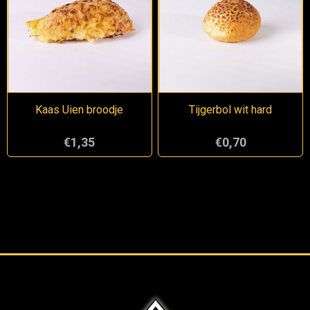
Kaas Uien broodje
Tijgerbol wit hard
€1,35
€0,70