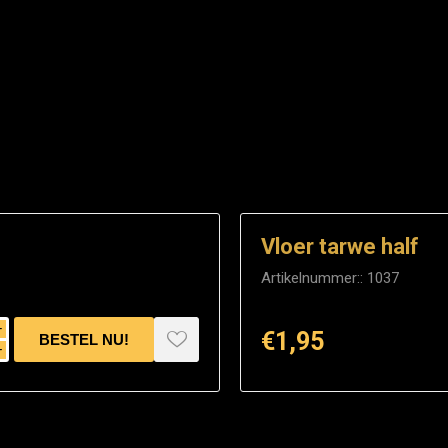
Vloer tarwe half
Artikelnummer::
1037
i
€1,95
h