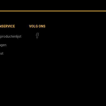
NSERVICE
VOLG ONS
 productenlijst
agen
jst