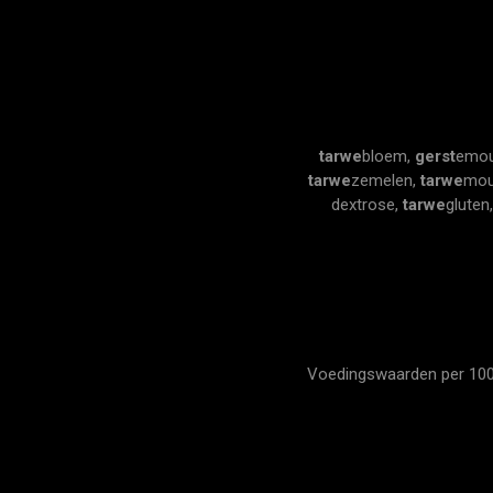
tarwe
bloem,
gerst
emou
tarwe
zemelen,
tarwe
mou
dextrose,
tarwe
gluten
Voedingswaarden per 100 gr