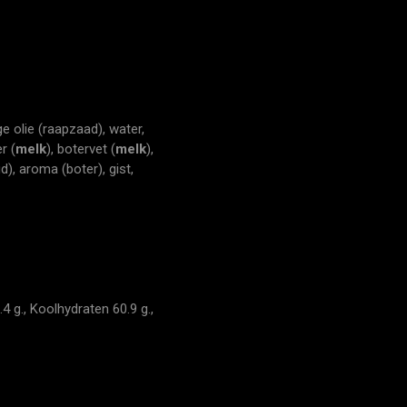
 olie (raapzaad), water,
r (
melk
), botervet (
melk
),
), aroma (boter), gist,
4 g., Koolhydraten 60.9 g.,