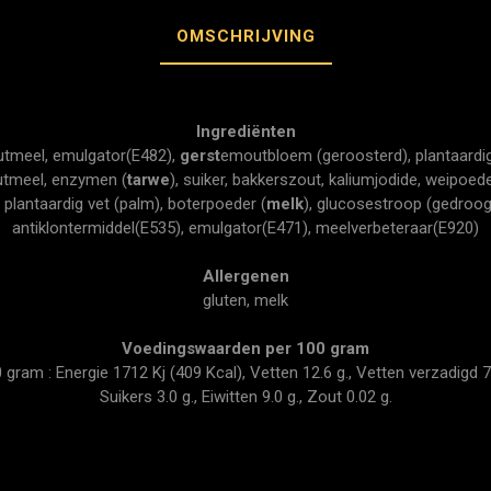
OMSCHRIJVING
Ingrediënten
tmeel, emulgator(E482),
gerst
emoutbloem (geroosterd), plantaardige
tmeel, enzymen (
tarwe
), suiker, bakkerszout, kaliumjodide, weipoede
, plantaardig vet (palm), boterpoeder (
melk
), glucosestroop (gedroogd
antiklontermiddel(E535), emulgator(E471), meelverbeteraar(E920)
Allergenen
gluten, melk
Voedingswaarden per 100 gram
am : Energie 1712 Kj (409 Kcal), Vetten 12.6 g., Vetten verzadigd 7.
Suikers 3.0 g., Eiwitten 9.0 g., Zout 0.02 g.