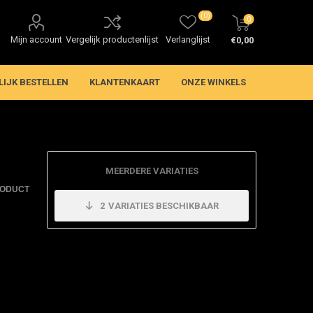
(0)
0
Mijn account
Vergelijk productenlijst
Verlanglijst
€0,00
LIJK BESTELLEN
KLANTENKAART
ONZE WINKELS
MEERDERE VARIATIES
RODUCT
2
VARIATIES BESCHIKBAAR