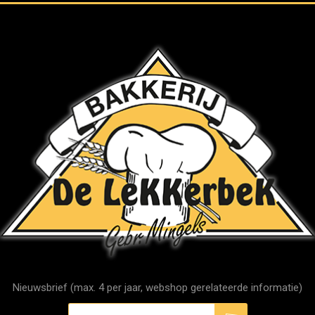
Nieuwsbrief (max. 4 per jaar, webshop gerelateerde informatie)