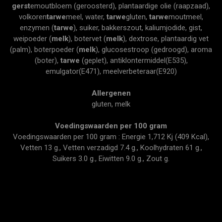
gerst
emoutbloem (geroosterd), plantaardige olie (raapzaad),
volkoren
tarwe
meel, water,
tarwe
gluten,
tarwe
moutmeel,
enzymen (
tarwe
), suiker, bakkerszout, kaliumjodide, gist,
weipoeder (
melk
), botervet (
melk
), dextrose, plantaardig vet
(palm), boterpoeder (
melk
), glucosestroop (gedroogd), aroma
(boter),
tarwe
(geplet), antiklontermiddel(E535),
emulgator(E471), meelverbeteraar(E920)
Allergenen
gluten, melk
Voedingswaarden per 100 gram
Voedingswaarden per 100 gram : Energie 1,712 Kj (409 Kcal),
Vetten 13 g., Vetten verzadigd 7.4 g., Koolhydraten 61 g.,
Suikers 3.0 g., Eiwitten 9.0 g., Zout g.