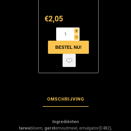
€2,05
i
h
OMSCHRIJVING
Ingrediënten
tarwe
bloem,
gerst
emoutmeel, emulgator(E482),