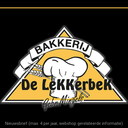
Nieuwsbrief (max. 4 per jaar, webshop gerelateerde informatie)