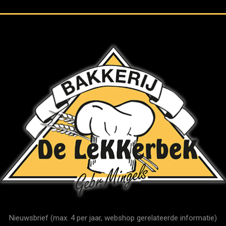
Nieuwsbrief (max. 4 per jaar, webshop gerelateerde informatie)