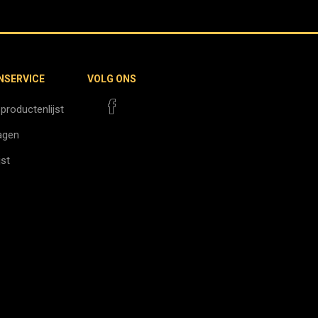
NSERVICE
VOLG ONS
 productenlijst
agen
jst