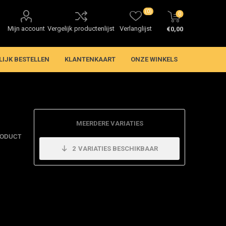
(0)
0
Mijn account
Vergelijk productenlijst
Verlanglijst
€0,00
LIJK BESTELLEN
KLANTENKAART
ONZE WINKELS
MEERDERE VARIATIES
RODUCT
2
VARIATIES BESCHIKBAAR