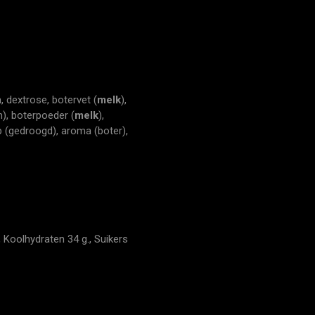
, dextrose, botervet (
melk
),
m), boterpoeder (
melk
),
p (gedroogd), aroma (boter),
 Koolhydraten 34 g., Suikers