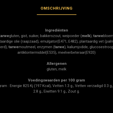
OMSCHRIJVING
Ingrediënten
tarwe
gluten, gist, suiker, bakkerszout, weipoeder (
melk
),
tarwe
bloem
aardige olie (raapzaad), emulgator(E471, E482), plantaardig vet (pal
erd),
tarwe
moutmeel, enzymen (
tarwe
), kaliumjodide, glucosestroo
antiklontermiddel(E535), meelverbeteraar(E920)
Allergenen
gluten, melk
Voedingswaarden per 100 gram
m : Energie 825 Kj (197 Kcal), Vetten 1.3 g., Vetten verzadigd 0.3 g.,
2.8 g., Eiwitten 9.1 g., Zout g.