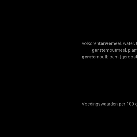
volkoren
tarwe
meel, water,
gerst
emoutmeel, plant
gerst
emoutbloem (geroost
Voedingswaarden per 100 gra