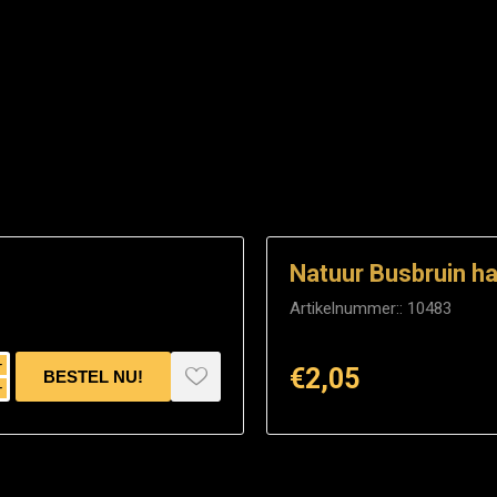
Natuur Busbruin ha
Artikelnummer::
10483
i
€2,05
h