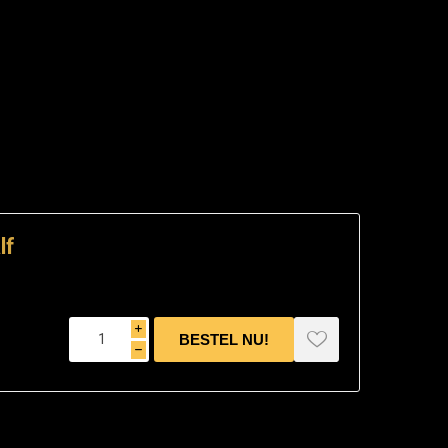
lf
i
h