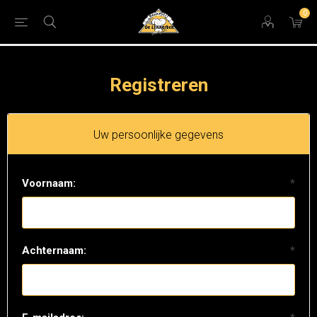
0
Registreren
Uw persoonlijke gegevens
Voornaam:
*
Achternaam:
*