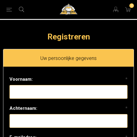
0
Registreren
Uw persoonlijke gegevens
Voornaam:
*
Achternaam:
*