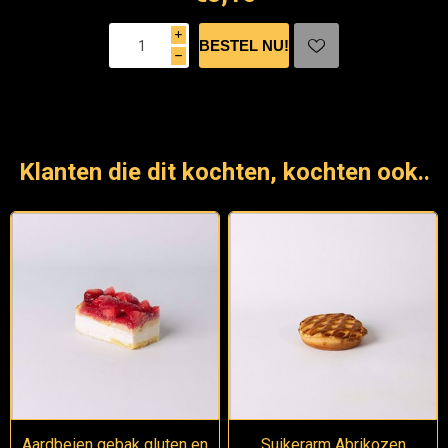
i
h
Klanten die dit kochten, kochten ook..
Aardbeien gebak gluten en
Suikerarm Abrikozen