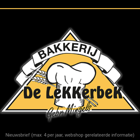
Nieuwsbrief (max. 4 per jaar, webshop gerelateerde informatie)