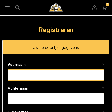
0
Registreren
Uw persoonlijke gegevens
Voornaam:
*
Achternaam:
*