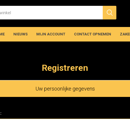
ME
NIEUWS
MIJN ACCOUNT
CONTACT OPNEMEN
ZAKE
Registreren
Uw persoonlijke gegevens
: