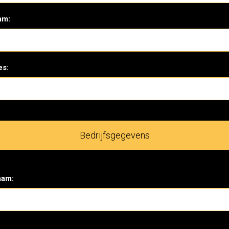
am:
es:
Bedrijfsgegevens
aam: