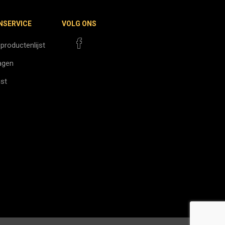
NSERVICE
VOLG ONS
 productenlijst
agen
jst